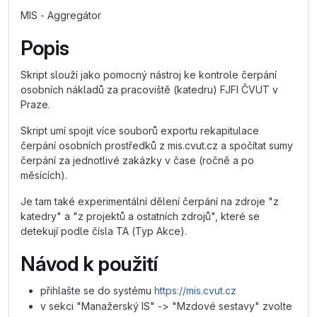
MIS - Aggregátor
Popis
Skript slouží jako pomocný nástroj ke kontrole čerpání
osobních nákladů za pracoviště (katedru) FJFI ČVUT v
Praze.
Skript umí spojit více souborů exportu rekapitulace
čerpání osobních prostředků z mis.cvut.cz a spočítat sumy
čerpání za jednotlivé zakázky v čase (ročně a po
měsících).
Je tam také experimentální dělení čerpání na zdroje "z
katedry" a "z projektů a ostatních zdrojů", které se
detekují podle čísla TA (Typ Akce).
Návod k použití
přihlašte se do systému
https://mis.cvut.cz
v sekci "Manažerský IS" -> "Mzdové sestavy" zvolte