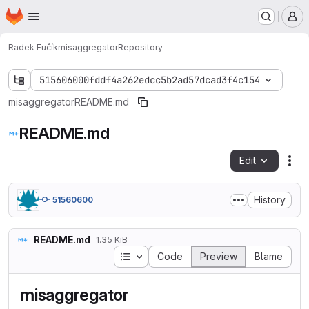
Homepage
Skip to main content
M
Radek Fučík
misaggregator
Repository
515606000fddf4a262edcc5b2ad57dcad3f4c154
misaggregator
README.md
README.md
Edit
Fil
History
51560600
README.md
1.35 KiB
Table of contents
Code
Preview
Blame
misaggregator