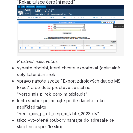
"Rekapitulace čerpání mezd"
Prostředí mis.cvut.cz
vyberte období, které chcete exportovat (optimálně
celý kalendářní rok)
vpravo nahoře zvolte "Export zdrojových dat do MS
Excel" a po delší prodlevě se stáhne
"verso_mis_p_rek_cerp_m_table.xls"
tento soubor pojmenujte podle daného roku,
například takto
"verso_mis_p_rek_cerp_m_table_2023.xls"
takto vytvořené soubory nahrajte do adresáře se
skriptem a spusťte skript: